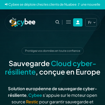
📢 Cybee se déploie chez les clients de Nuabee 🚩 une nouvelle
ère pour la sauvegarde Cloud souveraine 🐝
Fr
En
Protégez vos données en toute confiance
Sauvegarde
Cloud cyber-
résiliente
, conçue en Europe
Solution
européenne de
sauvegarde
cyber-
résilien
te
,
Cybee
s’appuie
sur
le moteur open
source
Restic
pour garantir sauvegarde et