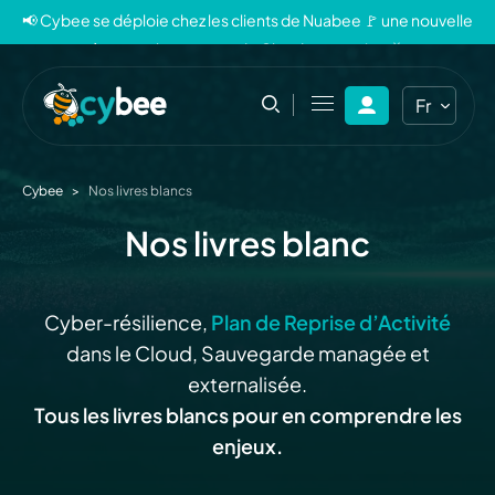
📢 Cybee se déploie chez les clients de Nuabee 🚩 une nouvelle
ère pour la sauvegarde Cloud souveraine 🐝
Fr
En
Cybee
>
Nos livres blancs
Nos livres blanc
Cyber-résilience,
Plan de Reprise d’Activité
dans le Cloud, Sauvegarde managée et
externalisée.
Tous les livres blancs pour en comprendre les
enjeux.