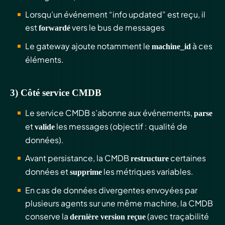
Lorsqu’un événement “info updated” est reçu, il
est
vers le bus de messages
forwardé
Le gateway ajoute notamment le
à ces
machine_id
éléments.
3) Côté service CMDB
Le service CMDB s’abonne aux événements,
parse
et
les messages (objectif : qualité de
valide
données).
Avant persistance, la CMDB
certaines
restructure
données et
les métriques variables.
supprime
En cas de données divergentes envoyées par
plusieurs agents sur une même machine, la CMDB
conserve la
(avec traçabilité
dernière version reçue