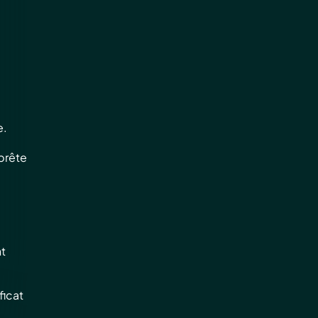
e.
 prête
nt
ficat