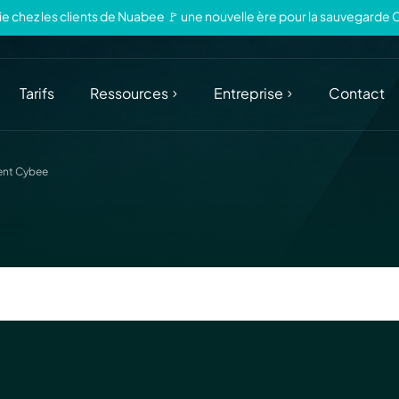
e chez les clients de Nuabee 🚩 une nouvelle ère pour la sauvegarde 
Tarifs
Ressources
Entreprise
Contact
ent Cybee