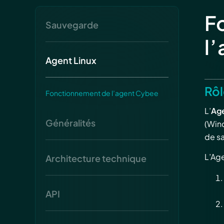
F
Sauvegarde
l
Agent Linux
Rôl
Fonctionnement de l’agent Cybee
L’
Ag
Généralités
(Wind
de s
L’Age
Architecture technique
API