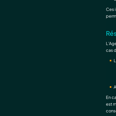
Ces 
perme
Rés
L’Age
cas 
L
A
En ca
est 
cons