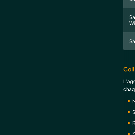
Sa
W
Sa
Coll
L’ag
chaq
M
S
R
S