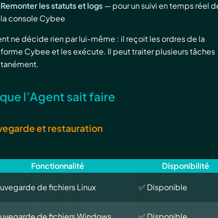
Remonter les statuts et logs
— pour un suivi en temps réel d
la console Cybee
nt ne décide rien par lui-même : il reçoit les ordres de la
forme Cybee et les exécute. Il peut traiter plusieurs tâches
ltanément.
que l’Agent sait faire
egarde et restauration
Fonctionnalité
Disponibilité
uvegarde de fichiers Linux
✅ Disponible
uvegarde de fichiers Windows
✅ Disponible