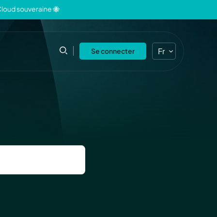
Cloud souveraine 🐝
Fr
Se connecter
En