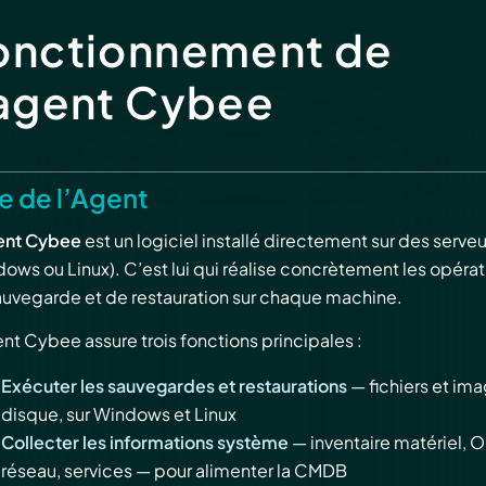
onctionnement de
’agent Cybee
e de l’Agent
ent Cybee
est un logiciel installé directement sur des serveu
ows ou Linux). C’est lui qui réalise concrètement les opérat
auvegarde et de restauration sur chaque machine.
nt Cybee assure trois fonctions principales :
Exécuter les sauvegardes et restaurations
— fichiers et im
disque, sur Windows et Linux
Collecter les informations système
— inventaire matériel, O
réseau, services — pour alimenter la CMDB