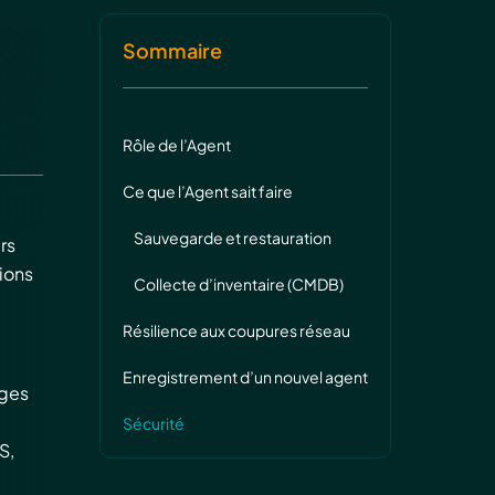
Sommaire
Rôle de l’Agent
Ce que l’Agent sait faire
Sauvegarde et restauration
rs
ions
Collecte d’inventaire (CMDB)
Résilience aux coupures réseau
Enregistrement d’un nouvel agent
ages
Sécurité
S,