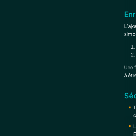
Enr
L’ajo
simpl
Une f
à êtr
Séc
T
c
L
E