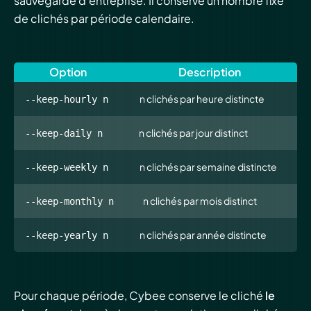
sauvegarde d’entreprise. Il conserve un nombre fixe
de clichés par période calendaire.
Option
Description
n clichés par heure distincte
--keep-hourly n
n clichés par jour distinct
--keep-daily n
n clichés par semaine distincte
--keep-weekly n
n clichés par mois distinct
--keep-monthly n
n clichés par année distincte
--keep-yearly n
Pour chaque période, Cybee conserve le cliché
le