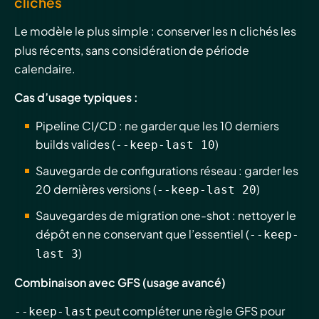
clichés
Le modèle le plus simple : conserver les
clichés les
n
plus récents, sans considération de période
calendaire.
Cas d’usage typiques :
Pipeline CI/CD : ne garder que les 10 derniers
builds valides (
)
--keep-last 10
Sauvegarde de configurations réseau : garder les
20 dernières versions (
)
--keep-last 20
Sauvegardes de migration one-shot : nettoyer le
dépôt en ne conservant que l’essentiel (
--keep-
)
last 3
Combinaison avec GFS (usage avancé)
peut compléter une règle GFS pour
--keep-last