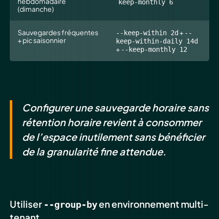
hebdomadaire
keep-monthly 6
(dimanche)
Sauvegardes fréquentes
+
--keep-within 2d
--
+ pic saisonnier
keep-within-daily 14d
+
--keep-monthly 12
Configurer une sauvegarde horaire sans
rétention horaire revient à consommer
de l’espace inutilement sans bénéficier
de la granularité fine attendue.
Utiliser
en environnement multi-
--group-by
tenant