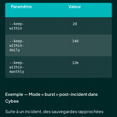
Paramètre
Valeur
--keep-
2d
within
--keep-
14d
within-
daily
--keep-
12m
within-
monthly
Exemple — Mode « burst » post-incident dans
Cybee
Suite à un incident, des sauvegardes rapprochées