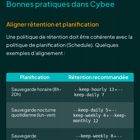
Bonnes pratiques dans Cybee
Aligner rétention et planification
Une politique de rétention doit être cohérente avec la
politique de planification (Schedule). Quelques
exemples d’alignement :
Planification
Rétention recommandée
Sauvegarde horaire (8h–
+
--keep-hourly 13
--
20h)
keep-daily 7
Sauvegarde nocturne
+
--keep-daily 5
--
quotidienne (lun–ven)
+
keep-weekly 4
--keep-
monthly 12
Sauvegarde
+
--keep-weekly 8
--