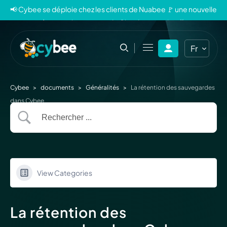
📢 Cybee se déploie chez les clients de Nuabee 🚩 une nouvelle
ère pour la sauvegarde Cloud souveraine 🐝
Fr
En
Cybee
>
documents
>
Généralités
>
La rétention des sauvegardes
dans Cybee
View Categories
La rétention des