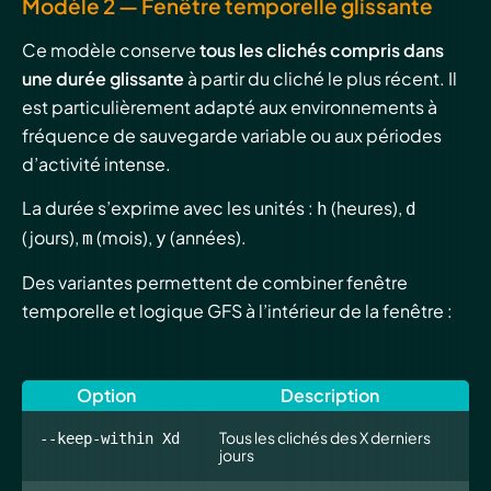
Modèle 2 — Fenêtre temporelle glissante
Ce modèle conserve
tous les clichés compris dans
une durée glissante
à partir du cliché le plus récent. Il
est particulièrement adapté aux environnements à
fréquence de sauvegarde variable ou aux périodes
d’activité intense.
La durée s’exprime avec les unités :
(heures),
h
d
(jours),
(mois),
(années).
m
y
Des variantes permettent de combiner fenêtre
temporelle et logique GFS à l’intérieur de la fenêtre :
Option
Description
Tous les clichés des X derniers
--keep-within Xd
jours