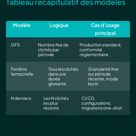
Tableau récapitulatif des modèles
Modèle
Logique
Cas d’usage
principal
GFS
Nombre fixe de
Production standard,
clichés par
conformité
période
réglementaire
Fenêtre
Tous les clichés
Granularité fine
temporelle
dans une
sur période
durée
récente, mode
glissante
burst
N derniers
Les N clichés
CI/CD,
les plus
configurations,
récents
migrations one-shot